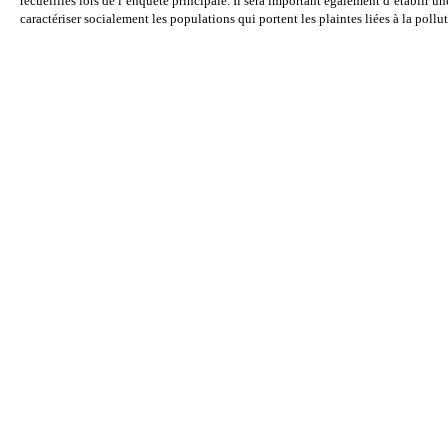
recueillies lors de l’enquête principale. Il sera important également d’établir u
caractériser socialement les populations qui portent les plaintes liées à la polluti